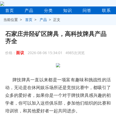
首页
产品
分类
知识
问答
联系
当前位置 >
首页
>
产品
> 正文
石家庄井陉矿区牌具，高科技牌具产品
齐全
面议
价格：
2026-08-06 15:34:01 4985次浏览
牌技牌具一直以来都是一项富有趣味和挑战性的活
动，无论是在休闲娱乐场所还是竞技比赛中，都吸引了
众多的爱好者，如果你是一个对于牌技牌具感兴趣的初
学者，你可以加入这些俱乐部，参加他们组织的比赛和
培训班，和其他爱好者一起共同进步。